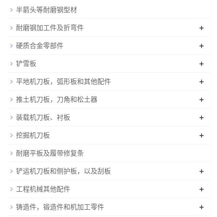
半箭头等耐磨钢型材
+
耐磨钢加工件及折弯件
+
硬质合金零部件
+
铲雪板
+
平地机刀板，弧形板和其他配件
+
推土机刀板，刀角和松土器
+
装载机刀板、衬板
+
挖掘机刀板
耐磨平板及履带修复条
+
铲运机刀板和侧护板，以及刮板
+
工程机械其他配件
+
铸造件，锻造件和机加工零件