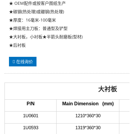
★ OEM配件或按客户图纸生产
★碳钢(热处理)或硼钢(热处理)
★厚度：16毫米-100毫米
★焊接用主刀板：普通型及铲型
★大衬板，小衬板★半箭头耐磨板(型材)
★后衬板
在线询价
大衬板
P/N
Main Dimension (mm)
1U0601
1210*360*30
1U0593
1319*360*30