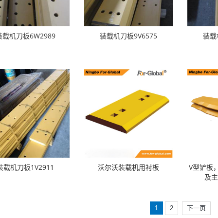
装载机刀板6W2989
装载机刀板9V6575
装载
装载机刀板1V2911
沃尔沃装载机用衬板
V型铲板
及
1
2
下一页