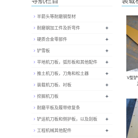
导航栏目
装载
半箭头等耐磨钢型材
+
耐磨钢加工件及折弯件
+
硬质合金零部件
+
铲雪板
+
平地机刀板，弧形板和其他配件
+
推土机刀板，刀角和松土器
V型
+
装载机刀板、衬板
+
挖掘机刀板
耐磨平板及履带修复条
+
铲运机刀板和侧护板，以及刮板
+
工程机械其他配件