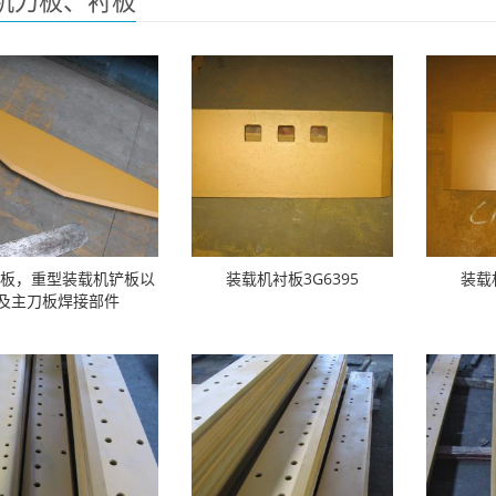
机刀板、衬板
铲板，重型装载机铲板以
装载机衬板3G6395
装载
及主刀板焊接部件