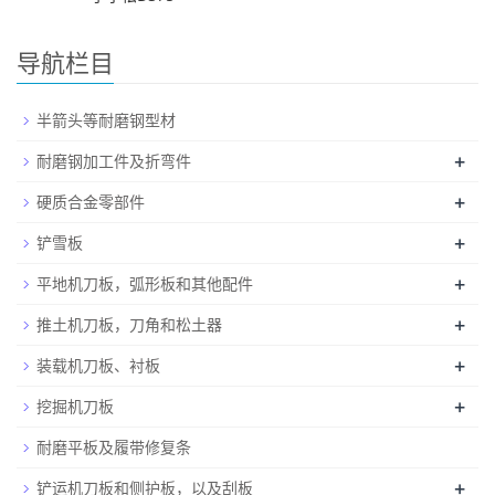
导航栏目
半箭头等耐磨钢型材
+
耐磨钢加工件及折弯件
+
硬质合金零部件
+
铲雪板
+
平地机刀板，弧形板和其他配件
+
推土机刀板，刀角和松土器
+
装载机刀板、衬板
+
挖掘机刀板
耐磨平板及履带修复条
+
铲运机刀板和侧护板，以及刮板