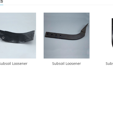
器
Subsoil Loosener
Subsoil Loosener
Subs