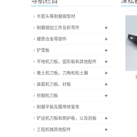
导航栏目
深松
半箭头等耐磨钢型材
+
耐磨钢加工件及折弯件
+
硬质合金零部件
+
铲雪板
+
平地机刀板，弧形板和其他配件
+
推土机刀板，刀角和松土器
+
装载机刀板、衬板
+
挖掘机刀板
耐磨平板及履带修复条
+
铲运机刀板和侧护板，以及刮板
+
工程机械其他配件