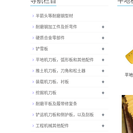
导航栏目
平地
半箭头等耐磨钢型材
+
耐磨钢加工件及折弯件
+
硬质合金零部件
+
铲雪板
+
平地机刀板，弧形板和其他配件
+
推土机刀板，刀角和松土器
平地机
+
装载机刀板、衬板
+
挖掘机刀板
耐磨平板及履带修复条
+
铲运机刀板和侧护板，以及刮板
+
工程机械其他配件