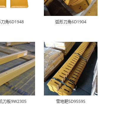
刀角6D1948
弧形刀角6D1904
机刀板9W2305
雪地耙5D9559S