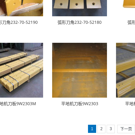
刀角232-70-52190
弧形刀角232-70-52180
弧形
地机刀板9W2303M
平地机刀板9W2303
平地
1
2
3
下一页