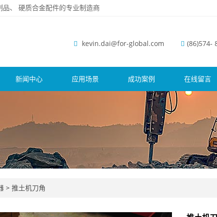
磨钢制品、 硬质合金配件的专业制造商
kevin.dai@for-global.com
(86)574-
新闻中心
应用场景
成功案例
在线留言
器
>
推土机刀角