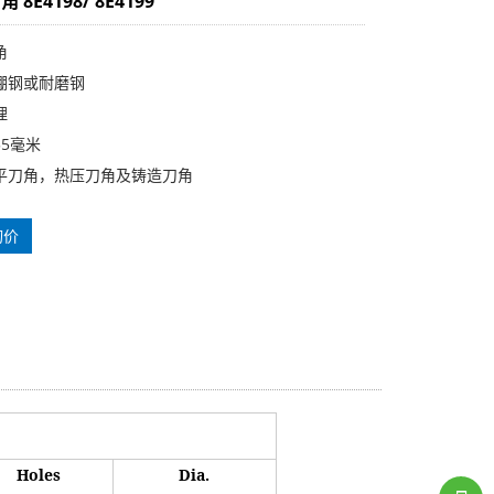
8E4198/ 8E4199
角
硼钢或耐磨钢
理
5毫米
平刀角，热压刀角及铸造刀角
询价
Holes
Dia.