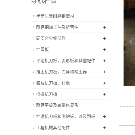
导航栏目
半箭头等耐磨钢型材
+
耐磨钢加工件及折弯件
+
硬质合金零部件
+
铲雪板
+
平地机刀板，弧形板和其他配件
+
推土机刀板，刀角和松土器
+
装载机刀板、衬板
+
挖掘机刀板
耐磨平板及履带修复条
+
铲运机刀板和侧护板，以及刮板
+
工程机械其他配件