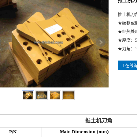
推土机刀角 
推土机刀
★碳钢或
★经热处
★厚度：5
★刀角：
在线
推土机刀角
P/N
Main Dimension (mm)