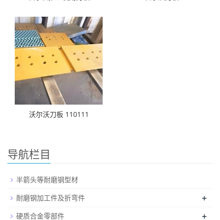
沃尔沃刀板 110111
导航栏目
半箭头等耐磨钢型材
+
耐磨钢加工件及折弯件
+
硬质合金零部件