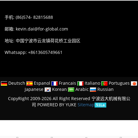
手机: (86)574- 82815688
邮箱:
kevin.dai@for-global.com
地址: 中国宁波市云龙镇荷花桥工业园区
Whatsapp: +8613605749661
Deutsch
Espanol
Francais
Italiano
Portugues
Japanese
Korean
Arabic
Russian
CopyRight 2009-2026 All Right Reserved 宁波远大机械有限公
司
POWERED BY YUKE
Sitemap
51La