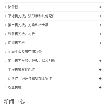
+
铲雪板
+
平地机刀板，弧形板和其他配件
+
推土机刀板，刀角和松土器
+
装载机刀板、衬板
+
挖掘机刀板
耐磨平板及履带修复条
+
铲运机刀板和侧护板，以及刮板
+
工程机械其他配件
+
铸造件，锻造件和机加工零件
+
农业机械
新闻中心