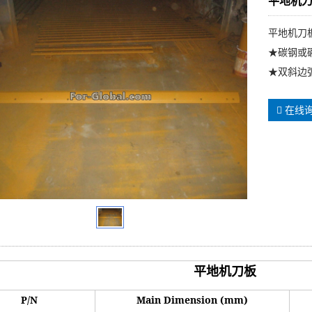
平地机刀
平地机刀板
★碳钢或
★双斜边弧
在线
平地机刀板
P/N
Main Dimension (mm)