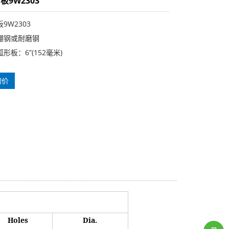
板9W2303
9W2303
硼钢或耐磨钢
形板：6”(152毫米)
询价
Holes
Dia.