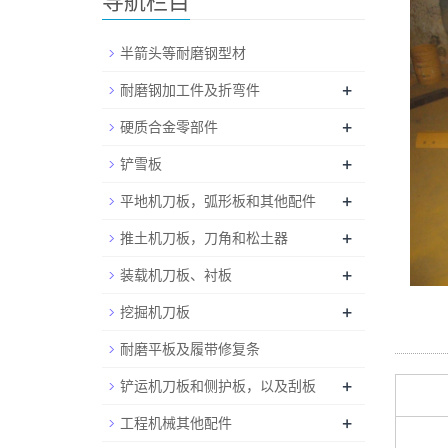
导航栏目
半箭头等耐磨钢型材
+
耐磨钢加工件及折弯件
+
硬质合金零部件
+
铲雪板
+
平地机刀板，弧形板和其他配件
+
推土机刀板，刀角和松土器
+
装载机刀板、衬板
+
挖掘机刀板
耐磨平板及履带修复条
+
铲运机刀板和侧护板，以及刮板
+
工程机械其他配件