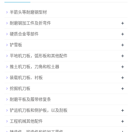
半箭头等耐磨钢型材
+
耐磨钢加工件及折弯件
+
硬质合金零部件
+
铲雪板
+
平地机刀板，弧形板和其他配件
+
推土机刀板，刀角和松土器
+
装载机刀板、衬板
+
挖掘机刀板
耐磨平板及履带修复条
+
铲运机刀板和侧护板，以及刮板
+
工程机械其他配件
铸造件，锻造件和机加工零件