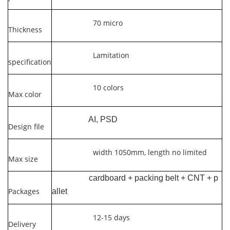
70 micro
Thickness
Lamitation
specification
10 colors
Max color
AI, PSD
Design file
width 1050mm, length no limited
Max size
cardboard + packing belt + CNT + p
Packages
allet
12-15 days
Delivery