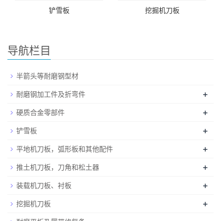
铲雪板
挖掘机刀板
导航栏目
半箭头等耐磨钢型材
+
耐磨钢加工件及折弯件
+
硬质合金零部件
+
铲雪板
+
平地机刀板，弧形板和其他配件
+
推土机刀板，刀角和松土器
+
装载机刀板、衬板
+
挖掘机刀板