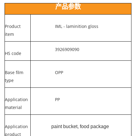
产品参数
Product
IML - laminition gloss
item
3926909090
HS code
Base film
OPP
type
Application
PP
material
Application
paint bucket, food package
product