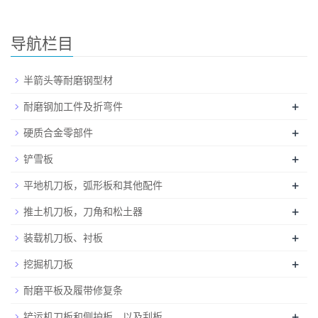
导航栏目
半箭头等耐磨钢型材
+
耐磨钢加工件及折弯件
+
硬质合金零部件
+
铲雪板
+
平地机刀板，弧形板和其他配件
+
推土机刀板，刀角和松土器
+
装载机刀板、衬板
+
挖掘机刀板
耐磨平板及履带修复条
+
铲运机刀板和侧护板，以及刮板