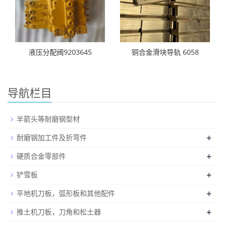
液压分配阀9203645
铜合金滑块导轨 6058
导航栏目
半箭头等耐磨钢型材
+
耐磨钢加工件及折弯件
+
硬质合金零部件
+
铲雪板
+
平地机刀板，弧形板和其他配件
+
推土机刀板，刀角和松土器