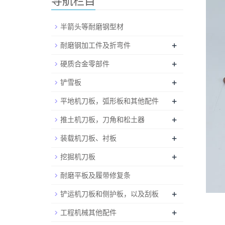
导航栏目
半箭头等耐磨钢型材
+
耐磨钢加工件及折弯件
+
硬质合金零部件
+
铲雪板
+
平地机刀板，弧形板和其他配件
+
推土机刀板，刀角和松土器
+
装载机刀板、衬板
+
挖掘机刀板
耐磨平板及履带修复条
+
铲运机刀板和侧护板，以及刮板
+
工程机械其他配件