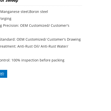
tor Sweep
 Manganese steel,Boron steel
Forging
g Precision: OEM Customized/ Customer′s
 Standard: OEM Customized/ Customer′s Drawing
reatment: Anti-Rust Oil/ Anti-Rust Water/
ontrol: 100% inspection before packing
询价