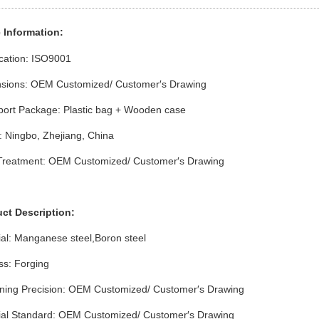
 Info
rmation
:
ication: ISO9001
sions: OEM Customized/ Customer′s Drawing
port Package: Plastic bag + Wooden case
: Ningbo, Zhejiang, China
Treatment: OEM Customized/ Customer′s Drawing
uct Description:
ial: Manganese steel,Boron steel
ss: Forging
ning Precision: OEM Customized/ Customer′s Drawing
ial Standard: OEM Customized/ Customer′s Drawing