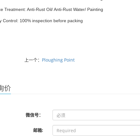
e Treatment: Anti-Rust Oil/ Anti-Rust Water/ Painting
y Control: 100% inspection before packing
上一个：
Ploughing Point
询价
微信号：
邮箱: