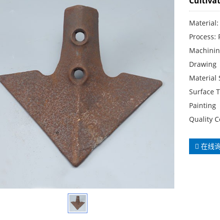
Cultiva
Material:
Process: 
Machinin
Drawing
Material
Surface T
Painting
Quality C
在线