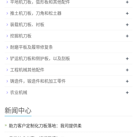
+
平地机刀板，弧形板和其他配件
+
推土机刀板，刀角和松土器
+
装载机刀板、衬板
+
挖掘机刀板
耐磨平板及履带修复条
+
铲运机刀板和侧护板，以及刮板
+
工程机械其他配件
+
铸造件，锻造件和机加工零件
+
农业机械
新闻中心
助力客户定制化刀板落地：我司提供柔