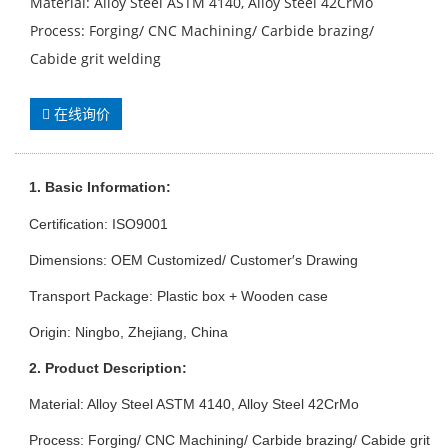
Material: Alloy Steel ASTM 4140, Alloy Steel 42CrMo
Process: Forging/ CNC Machining/ Carbide brazing/
Cabide grit welding
在线询价
1. Basic Info
rmation
:
Certification: ISO9001
Dimensions: OEM Customized/ Customer′s Drawing
Transport Package: Plastic box + Wooden case
Origin: Ningbo, Zhejiang, China
2. Product Description:
Material: Alloy Steel ASTM 4140, Alloy Steel 42CrMo
Process: Forging/ CNC Machining/ Carbide brazing/ Cabide grit