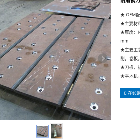
耐磨钢
★ OE
★主要材料：
★厚度：NM
mm
★主要工
削，卷板
★刀板，
★平地机
在线