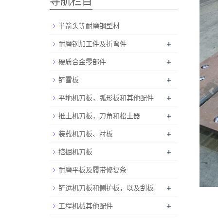
导航栏目
半箭头等耐磨钢型材
+
耐磨钢加工件及折弯件
+
硬质合金零部件
+
铲雪板
+
平地机刀板，弧形板和其他配件
+
推土机刀板，刀角和松土器
+
装载机刀板、衬板
+
挖掘机刀板
耐磨平板及履带修复条
+
铲运机刀板和侧护板，以及刮板
+
工程机械其他配件