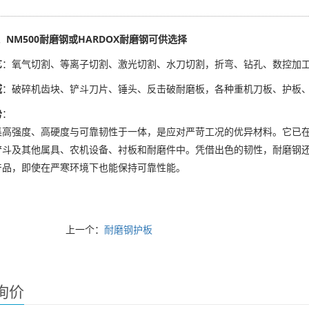
0、NM500耐磨钢或HARDOX耐磨钢可供选择
艺
：氧气切割、等离子切割、激光切割、水刀切割，折弯、钻孔、数控加
域
：破碎机齿块、铲斗刀片、锤头、反击破耐磨板，各种重机刀板、护板
势
：
集高强度、高硬度与可靠韧性于一体，是应对严苛工况的优异材料。它已
铲斗及其他属具、农机设备、衬板和耐磨件中。凭借出色的韧性，耐磨钢
产品，即使在严寒环境下也能保持可靠性能。
上一个：
耐磨钢护板
询价