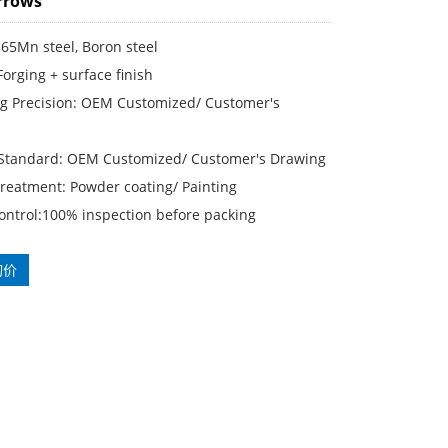
rrows
 65Mn steel, Boron steel
Forging + surface finish
g Precision: OEM Customized/ Customer′s
 Standard: OEM Customized/ Customer′s Drawing
Treatment: Powder coating/ Painting
ontrol:100% inspection before packing
询价