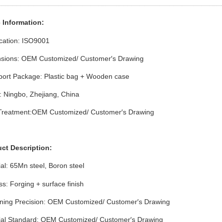
 Info
rmation
:
ication: ISO9001
sions: OEM Customized/ Customer′s Drawing
port Package: Plastic bag + Wooden case
: Ningbo, Zhejiang, China
Treatment:OEM Customized/ Customer′s Drawing
uct Description:
al:
65Mn
steel, Boron steel
s: Forging + surface finish
ning Precision: OEM Customized/ Customer′s Drawing
ial Standard: OEM Customized/ Customer′s Drawing