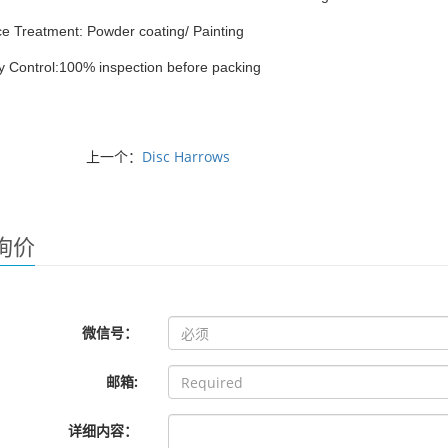
e Treatment: Powder coating/ Painting
y Control:100% inspection before packing
上一个：
Disc Harrows
询价
微信号：
邮箱:
详细内容：