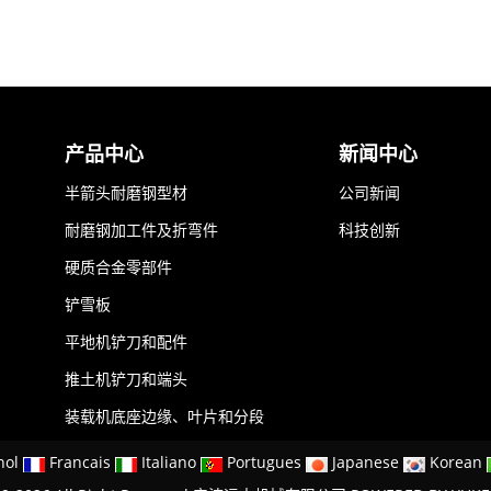
产品中心
新闻中心
半箭头耐磨钢型材
公司新闻
耐磨钢加工件及折弯件
科技创新
硬质合金零部件
铲雪板
平地机铲刀和配件
推土机铲刀和端头
装载机底座边缘、叶片和分段
nol
Francais
Italiano
Portugues
Japanese
Korean