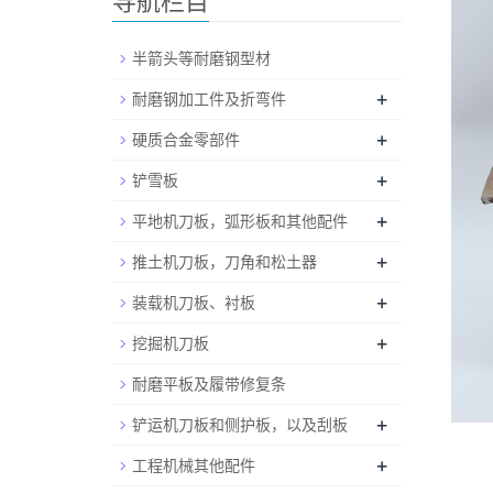
导航栏目
半箭头等耐磨钢型材
+
耐磨钢加工件及折弯件
+
硬质合金零部件
+
铲雪板
+
平地机刀板，弧形板和其他配件
+
推土机刀板，刀角和松土器
+
装载机刀板、衬板
+
挖掘机刀板
耐磨平板及履带修复条
+
铲运机刀板和侧护板，以及刮板
+
工程机械其他配件