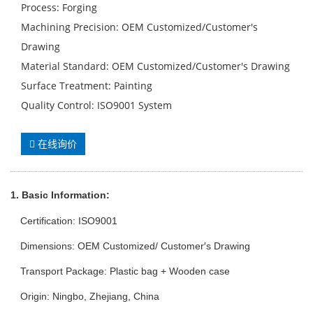
Process: Forging
Machining Precision: OEM Customized/Customer′s
Drawing
Material Standard: OEM Customized/Customer′s Drawing
Surface Treatment: Painting
Quality Control: ISO9001 System
在线询价
1. Basic Info
rmation
:
Certification: ISO9001
Dimensions: OEM Customized/ Customer′s Drawing
Transport Package: Plastic bag + Wooden case
Origin: Ningbo, Zhejiang, China