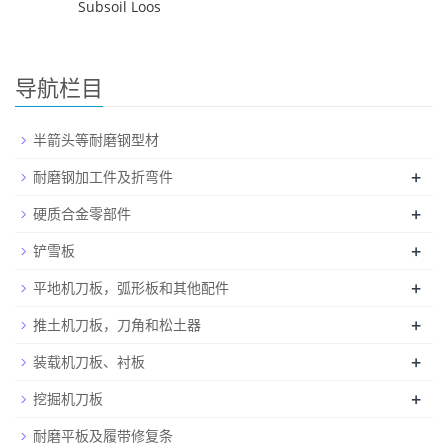
Subsoil Loos
导航栏目
半箭头等耐磨钢型材
+
耐磨钢加工件及折弯件
+
硬质合金零部件
+
铲雪板
+
平地机刀板，弧形板和其他配件
+
推土机刀板，刀角和松土器
+
装载机刀板、衬板
+
挖掘机刀板
耐磨平板及履带修复条