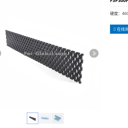
FSP30
硬度：460
在线