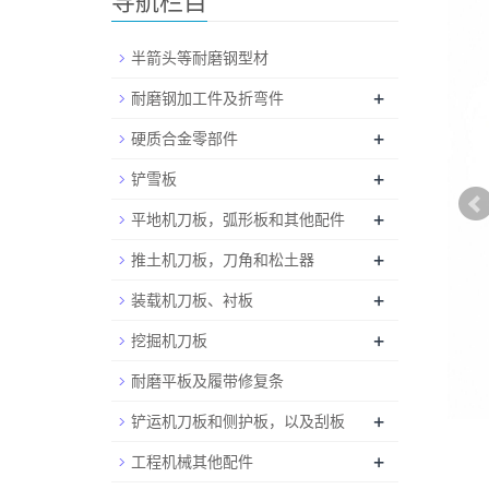
导航栏目
半箭头等耐磨钢型材
+
耐磨钢加工件及折弯件
+
硬质合金零部件
+
铲雪板
+
平地机刀板，弧形板和其他配件
+
推土机刀板，刀角和松土器
+
装载机刀板、衬板
+
挖掘机刀板
耐磨平板及履带修复条
+
铲运机刀板和侧护板，以及刮板
+
工程机械其他配件