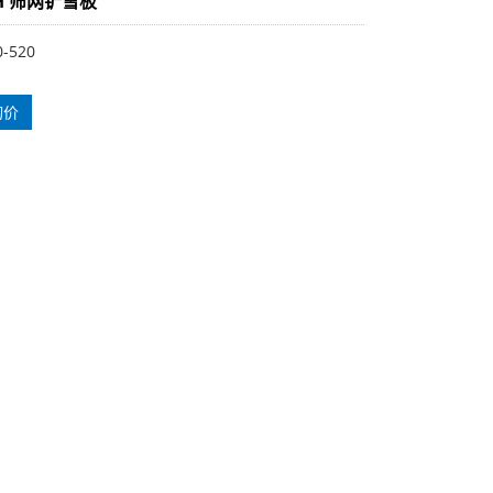
0H 筛网铲雪板
-520
询价