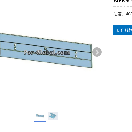
FSPR 
硬度：460
在线