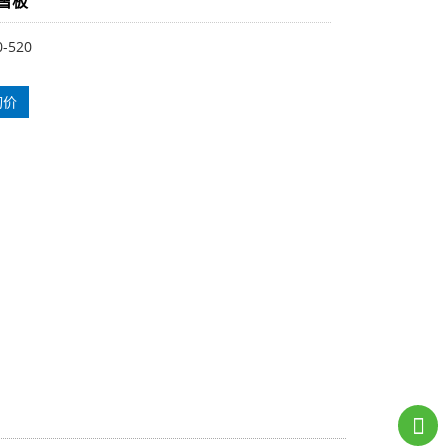
铲雪板
-520
询价