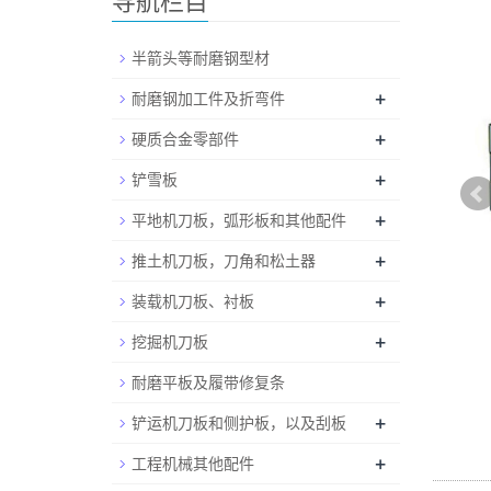
导航栏目
半箭头等耐磨钢型材
+
耐磨钢加工件及折弯件
+
硬质合金零部件
+
铲雪板
+
平地机刀板，弧形板和其他配件
+
推土机刀板，刀角和松土器
+
装载机刀板、衬板
+
挖掘机刀板
耐磨平板及履带修复条
+
铲运机刀板和侧护板，以及刮板
+
工程机械其他配件