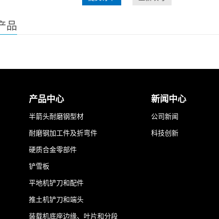
产品
产品中心
新闻中心
半箭头耐磨钢型材
公司新闻
耐磨钢加工件及折弯件
科技创新
硬质合金零部件
铲雪板
平地机铲刀和配件
推土机铲刀和端头
装载机底座边缘、叶片和分段