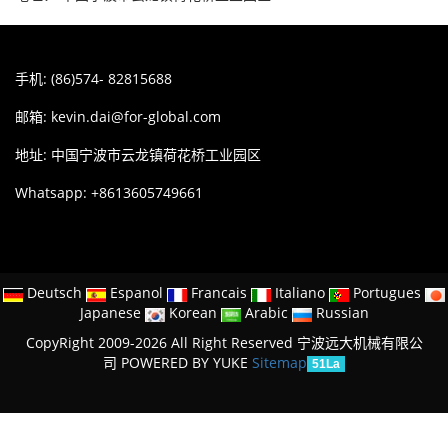
手机: (86)574- 82815688
邮箱:
kevin.dai@for-global.com
地址: 中国宁波市云龙镇荷花桥工业园区
Whatsapp: +8613605749661
Deutsch
Espanol
Francais
Italiano
Portugues
Japanese
Korean
Arabic
Russian
CopyRight 2009-2026 All Right Reserved 宁波远大机械有限公
司
POWERED BY YUKE
Sitemap
51La