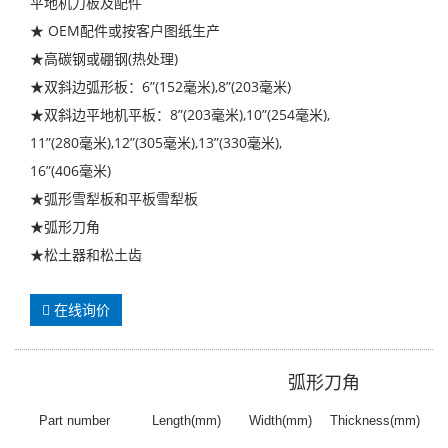
平地机刀板及配件
★ OEM配件或按客户图纸生产
★高碳钢或硼钢(热处理)
★双斜边弧形板：6”(152毫米),8”(203毫米)
★双斜边平地机平板：8”(203毫米),10”(254毫米),
11”(280毫米),12”(305毫米),13”(330毫米),
16”(406毫米)
★弧形雪犁板和平板雪犁板
★弧形刀角
★松土器和松土齿
在线询价
弧形刀角
Part number
Length(mm)
Width(mm)
Thickness(mm)