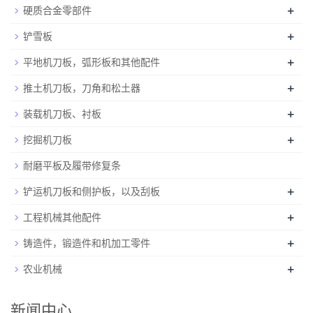
+
硬质合金零部件
+
铲雪板
+
平地机刀板，弧形板和其他配件
+
推土机刀板，刀角和松土器
+
装载机刀板、衬板
+
挖掘机刀板
耐磨平板及履带修复条
+
铲运机刀板和侧护板，以及刮板
+
工程机械其他配件
+
铸造件，锻造件和机加工零件
+
农业机械
新闻中心