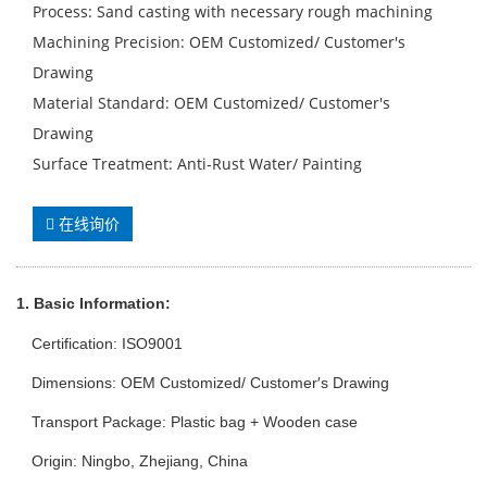
Process: Sand casting with necessary rough machining
Machining Precision: OEM Customized/ Customer′s
Drawing
Material Standard: OEM Customized/ Customer′s
Drawing
Surface Treatment: Anti-Rust Water/ Painting
在线询价
1. Basic Info
rmation
:
Certification: ISO9001
Dimensions: OEM Customized/ Customer′s Drawing
Transport Package: Plastic bag + Wooden case
Origin: Ningbo, Zhejiang, China