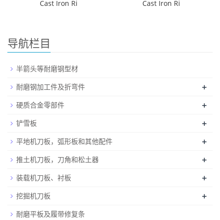
Cast Iron Ri
Cast Iron Ri
导航栏目
半箭头等耐磨钢型材
+
耐磨钢加工件及折弯件
+
硬质合金零部件
+
铲雪板
+
平地机刀板，弧形板和其他配件
+
推土机刀板，刀角和松土器
+
装载机刀板、衬板
+
挖掘机刀板
耐磨平板及履带修复条