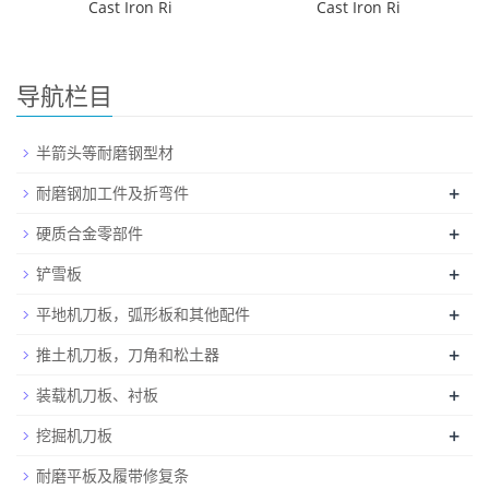
Cast Iron Ri
Cast Iron Ri
导航栏目
半箭头等耐磨钢型材
+
耐磨钢加工件及折弯件
+
硬质合金零部件
+
铲雪板
+
平地机刀板，弧形板和其他配件
+
推土机刀板，刀角和松土器
+
装载机刀板、衬板
+
挖掘机刀板
耐磨平板及履带修复条