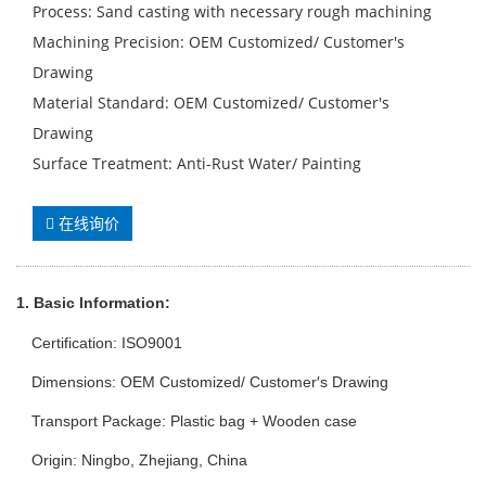
Process: Sand casting with necessary rough machining
Machining Precision: OEM Customized/ Customer′s
Drawing
Material Standard: OEM Customized/ Customer′s
Drawing
Surface Treatment: Anti-Rust Water/ Painting
在线询价
1. Basic Info
rmation
:
Certification: ISO9001
Dimensions: OEM Customized/ Customer′s Drawing
Transport Package: Plastic bag + Wooden case
Origin: Ningbo, Zhejiang, China