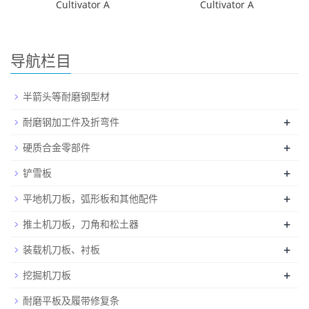
Cultivator A
Cultivator A
导航栏目
半箭头等耐磨钢型材
+
耐磨钢加工件及折弯件
+
硬质合金零部件
+
铲雪板
+
平地机刀板，弧形板和其他配件
+
推土机刀板，刀角和松土器
+
装载机刀板、衬板
+
挖掘机刀板
耐磨平板及履带修复条