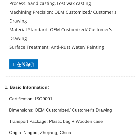
Process: Sand casting, Lost wax casting
Machining Precision: OEM Customized/ Customer′s
Drawing
Material Standard: OEM Customized/ Customer′s
Drawing
Surface Treatment: Anti-Rust Water/ Painting
在线询价
1. Basic Info
rmation
:
Certification: ISO9001
Dimensions: OEM Customized/ Customer′s Drawing
Transport Package: Plastic bag + Wooden case
Origin: Ningbo, Zhejiang, China