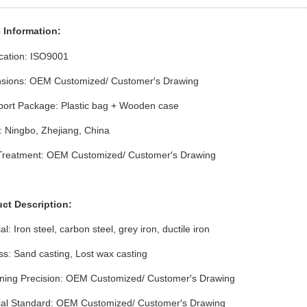
 Info
rmation
:
ication: ISO9001
sions: OEM Customized/ Customer′s Drawing
port Package: Plastic bag + Wooden case
: Ningbo, Zhejiang, China
Treatment: OEM Customized/ Customer′s Drawing
uct Description:
al: Iron steel, carbon steel, grey iron, ductile iron
s: Sand casting, Lost wax casting
ning Precision: OEM Customized/ Customer′s Drawing
ial Standard: OEM Customized/ Customer′s Drawing