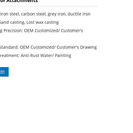
tor Attachments
Iron steel, carbon steel, grey iron, ductile iron
Sand casting, Lost wax casting
g Precision: OEM Customized/ Customer′s
 Standard: OEM Customized/ Customer′s Drawing
reatment: Anti-Rust Water/ Painting
询价