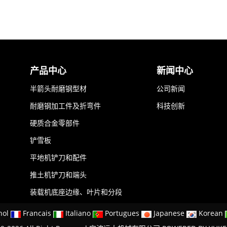
产品中心
新闻中心
半箭头耐磨钢型材
公司新闻
耐磨钢加工件及折弯件
科技创新
硬质合金零部件
铲雪板
平地机铲刀和配件
推土机铲刀和端头
装载机底座边缘、叶片和分段
nol
Francais
Italiano
Portugues
Japanese
Korean