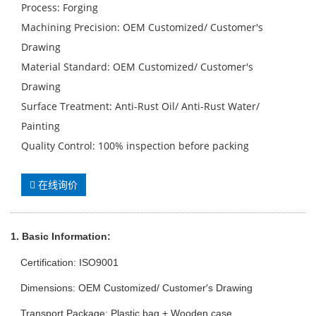
Process: Forging
Machining Precision: OEM Customized/ Customer′s
Drawing
Material Standard: OEM Customized/ Customer′s
Drawing
Surface Treatment: Anti-Rust Oil/ Anti-Rust Water/
Painting
Quality Control: 100% inspection before packing
在线询价
1. Basic Info
rmation
:
Certification: ISO9001
Dimensions: OEM Customized/ Customer′s Drawing
Transport Package: Plastic bag + Wooden case