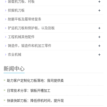
+
装载机刀板、衬板
+
挖掘机刀板
耐磨平板及履带修复条
+
铲运机刀板和侧护板，以及刮板
+
工程机械其他配件
+
铸造件，锻造件和机加工零件
+
农业机械
新闻中心
助力客户定制化刀板落地：我司提供柔
日常技术分享：钢板开槽加工
快装快卸刀板：降低停机时间，提升现