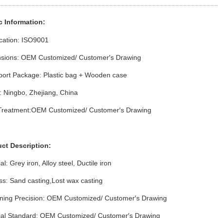
 Info
rmation
:
ication: ISO9001
sions: OEM Customized/ Customer′s Drawing
port Package: Plastic bag + Wooden case
: Ningbo, Zhejiang, China
T
reatment:OEM Customized/ Customer′s Drawing
uct Description:
al: Grey iron, Alloy steel, Ductile iron
s: Sand casting,Lost wax casting
ning Precision: OEM Customized/ Customer′s Drawing
ial Standard: OEM Customized/ Customer′s Drawing