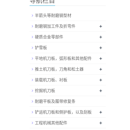
导航栏目
半箭头等耐磨钢型材
+
耐磨钢加工件及折弯件
+
硬质合金零部件
+
铲雪板
+
平地机刀板，弧形板和其他配件
+
推土机刀板，刀角和松土器
+
装载机刀板、衬板
+
挖掘机刀板
耐磨平板及履带修复条
+
铲运机刀板和侧护板，以及刮板
+
工程机械其他配件