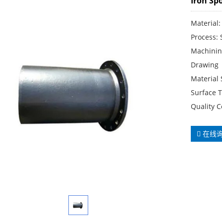
Iron Sp
Material: 
Process: 
Machinin
Drawing
Material
Surface T
Quality C
在线