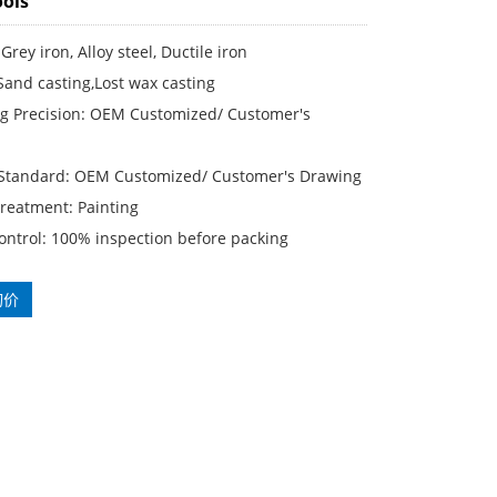
ools
Grey iron, Alloy steel, Ductile iron
Sand casting,Lost wax casting
g Precision: OEM Customized/ Customer′s
 Standard: OEM Customized/ Customer′s Drawing
reatment: Painting
ontrol: 100% inspection before packing
询价