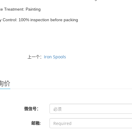
e Treatment: Painting
y Control: 100% inspection before packing
上一个：
Iron Spools
询价
微信号：
邮箱: