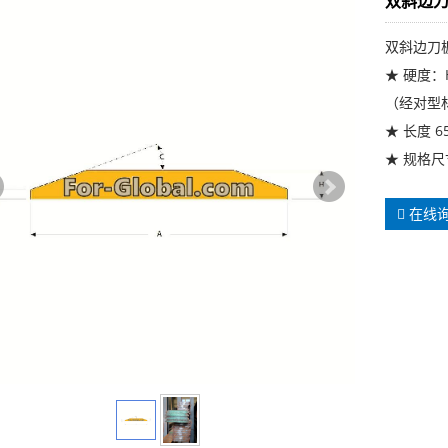
双斜边
双斜边刀
★ 硬度：HB
（经对型
★ 长度 6
★ 规格尺寸 
在线