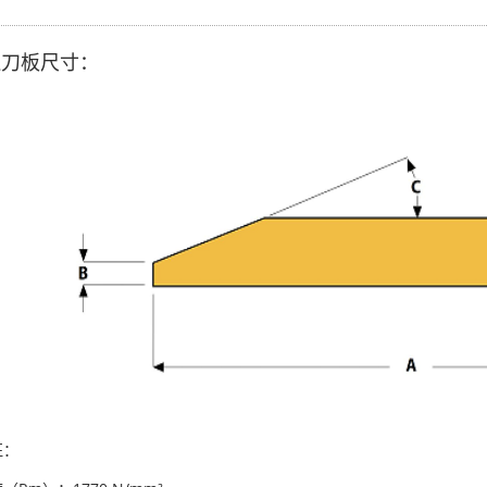
边刀板尺寸：
征：