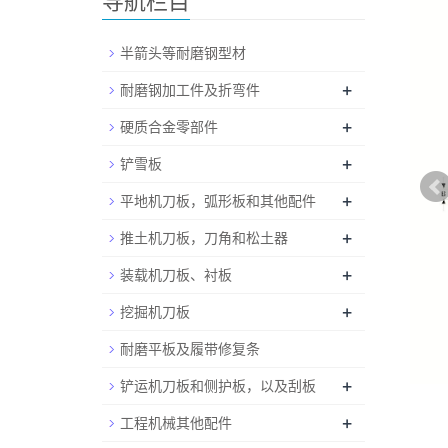
导航栏目
半箭头等耐磨钢型材
+
耐磨钢加工件及折弯件
+
硬质合金零部件
+
铲雪板
+
平地机刀板，弧形板和其他配件
+
推土机刀板，刀角和松土器
+
装载机刀板、衬板
+
挖掘机刀板
耐磨平板及履带修复条
+
铲运机刀板和侧护板，以及刮板
+
工程机械其他配件