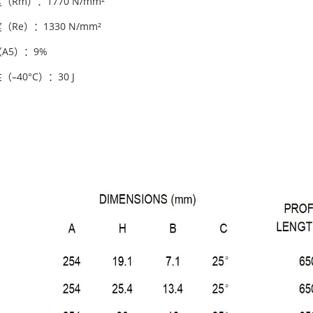
Rm）：1770 N/mm²
Re）：1330 N/mm²
A5）：9%
–40°C）：30 J