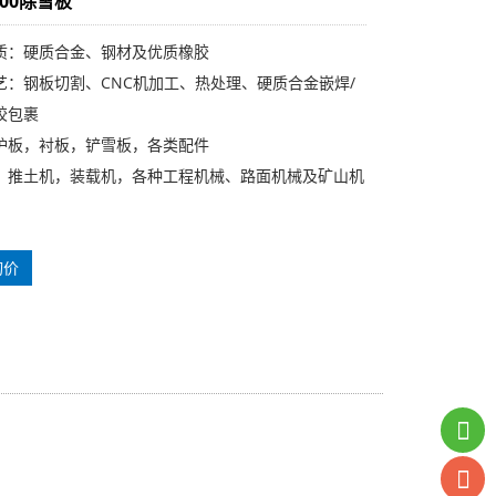
000除雪板
质：硬质合金、钢材及优质橡胶
艺：钢板切割、CNC机加工、热处理、硬质合金嵌焊/
胶包裹
护板，衬板，铲雪板，各类配件
，推土机，装载机，各种工程机械、路面机械及矿山机
询价