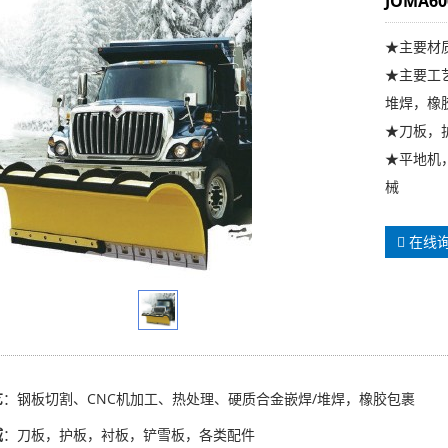
JOMA6
★主要材
★主要工
堆焊，橡
★刀板，
★平地机
械
在线
艺
：钢板切割、CNC机加工、热处理、硬质合金嵌焊/堆焊，橡胶包裹
域
：刀板，护板，衬板，铲雪板，各类配件