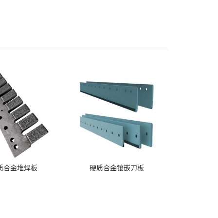
质合金堆焊板
硬质合金镶嵌刀板