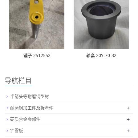
销子 2512552
轴套 20Y-70-32
导航栏目
半箭头等耐磨钢型材
+
耐磨钢加工件及折弯件
+
硬质合金零部件
+
铲雪板