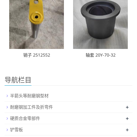
销子 2512552
轴套 20Y-70-32
导航栏目
半箭头等耐磨钢型材
+
耐磨钢加工件及折弯件
+
硬质合金零部件
+
铲雪板