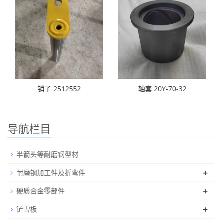
销子 2512552
轴套 20Y-70-32
导航栏目
半箭头等耐磨钢型材
+
耐磨钢加工件及折弯件
+
硬质合金零部件
+
铲雪板